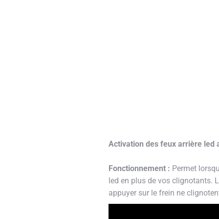
Activation des feux arrière led
Fonctionnement :
Permet lorsqu
led en plus de vos clignotants. 
appuyer sur le frein ne clignot