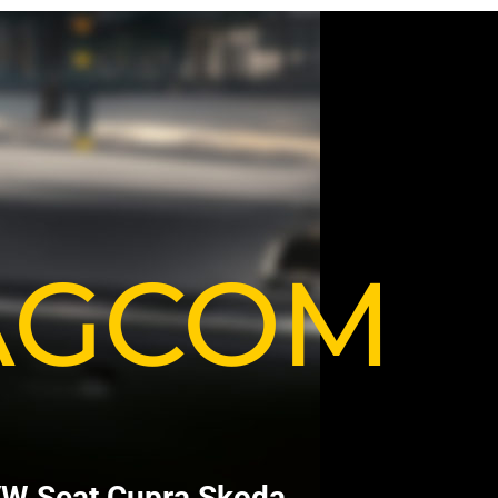
VAGCOM
V
W
S
e
a
t
C
u
p
r
a
S
k
o
d
a
.
.