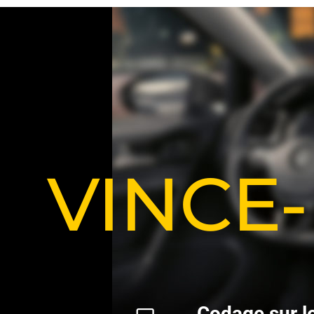
VINCE
C
o
d
a
g
e
s
u
r
l