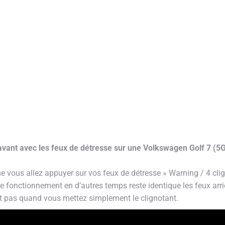
 avant avec les feux de détresse sur une Volkswagen Golf 7 (5G
e vous allez appuyer sur vos feux de détresse » Warning / 4 clign
Le fonctionnement en d’autres temps reste identique les feux arri
ent pas quand vous mettez simplement le clignotant.