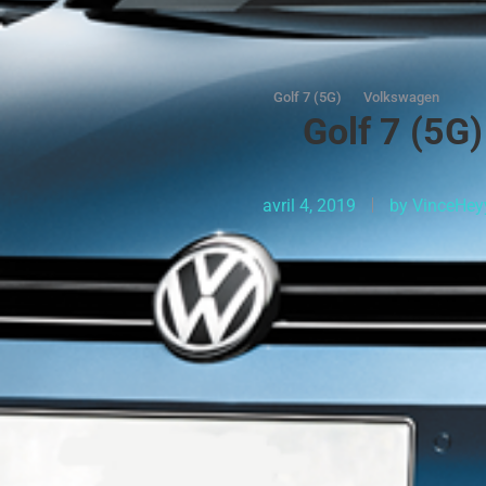
Golf 7 (5G)
Volkswagen
Golf 7 (5G)
avril 4, 2019
by
VinceHey