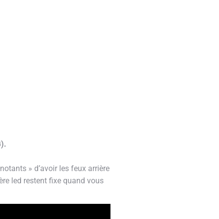
).
otants » d’avoir les feux arrière
ère led restent fixe quand vous