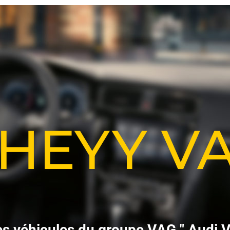
-HEYY 
e
s
v
é
h
i
c
u
l
e
s
d
u
g
r
o
u
p
e
V
A
G
"
A
u
d
i