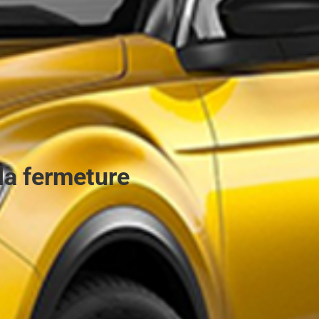
 la fermeture