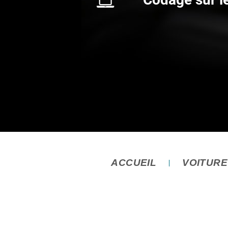
ACCUEIL
VOITUR