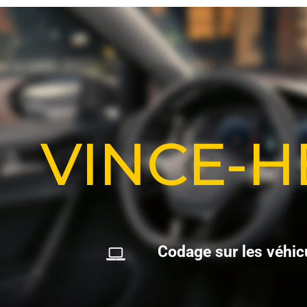
VINCE-
C
o
d
a
g
e
s
u
r
l
e
s
v
é
h
i
c