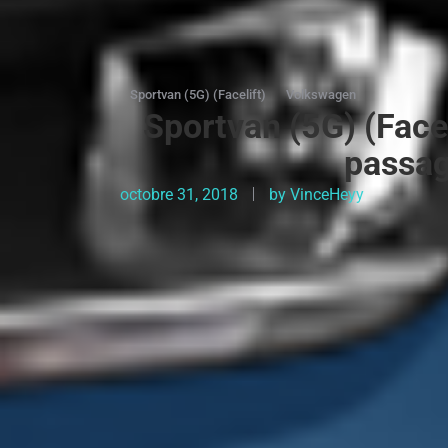
Sportvan (5G) (Facelift)
Volkswagen
Sportvan (5G) (Face
passag
octobre 31, 2018
by
VinceHeyy