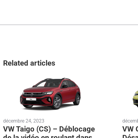
Related articles
décembre 24, 2023
décemb
VW Taigo (CS) – Déblocage
VW G
de la vidéo en roulant dans
Désa