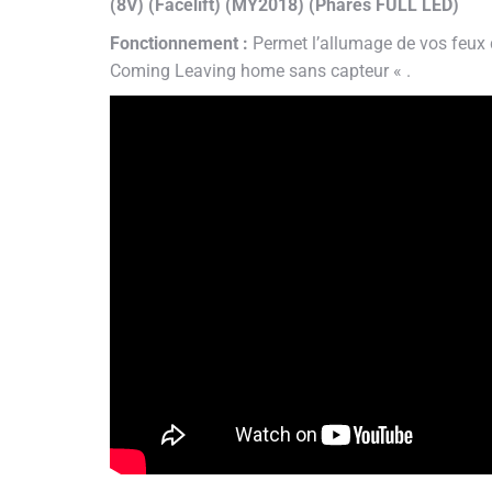
(8V) (Facelift) (MY2018) (Phares FULL LED)
Fonctionnement :
Permet l’allumage de vos feux d
Coming Leaving home sans capteur « .