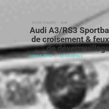
A3 (8V) (Facelift)
Audi
Audi A3/RS3 Sportbac
de croisement & feux 
de déverrouillag
juillet 6, 2018
by
VinceHeyy