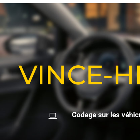
VINCE-
C
o
d
a
g
e
s
u
r
l
e
s
v
é
h
i
c