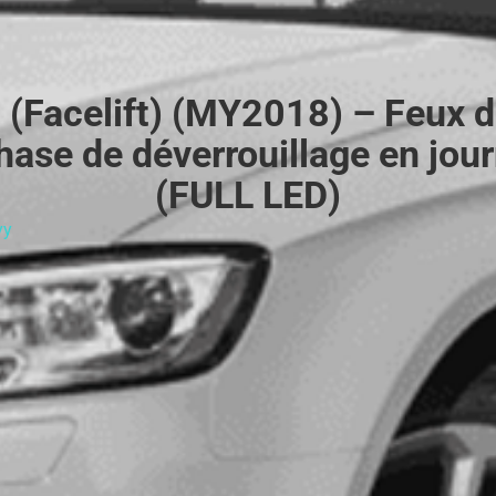
 (Facelift) (MY2018) – Feux 
phase de déverrouillage en jou
(FULL LED)
yy