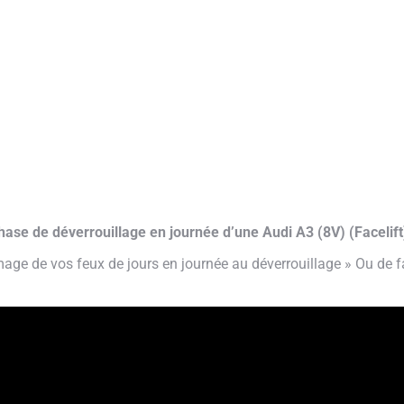
hase de déverrouillage en journée d’une Audi A3 (8V) (Faceli
mage de vos feux de jours en journée au déverrouillage » Ou de