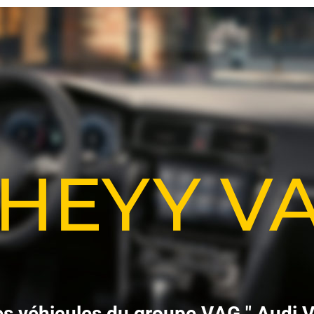
-HEYY 
e
s
v
é
h
i
c
u
l
e
s
d
u
g
r
o
u
p
e
V
A
G
"
A
u
d
i