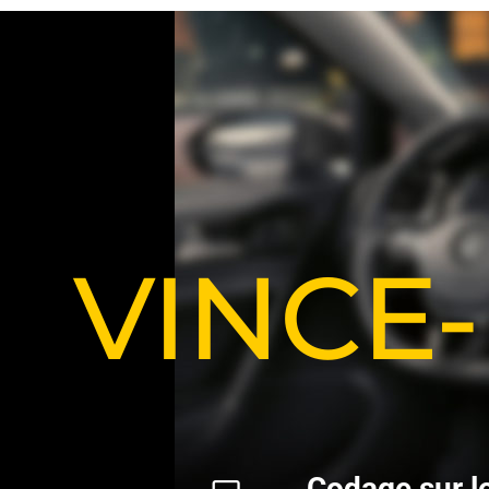
VINCE
C
o
d
a
g
e
s
u
r
l