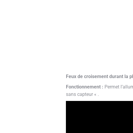
Feux de croisement durant la p
Fonctionnement :
Permet l’allu
sans capteur « .