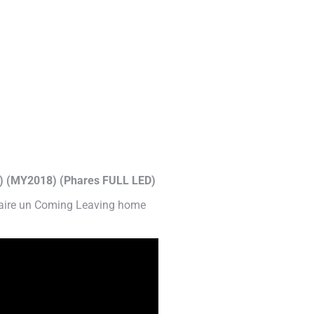
ft) (MY2018) (Phares FULL LED)
 faire un Coming Leaving home