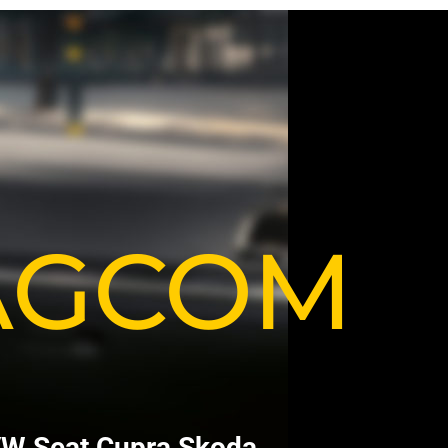
VAGCOM
V
W
S
e
a
t
C
u
p
r
a
S
k
o
d
a
.
.