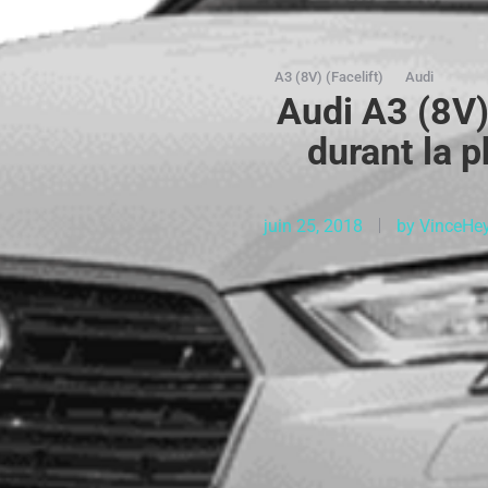
A3 (8V) (Facelift)
Audi
Audi A3 (8V)
durant la 
juin 25, 2018
by
VinceHe