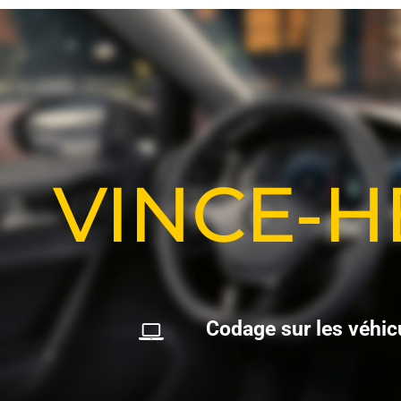
VINCE-
C
o
d
a
g
e
s
u
r
l
e
s
v
é
h
i
c