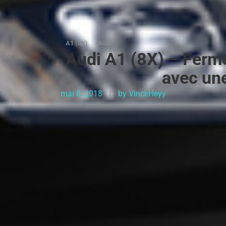
A1 (8X)
Audi
Audi A1 (8X) – Ferme
avec une
mai 8, 2018
by
VinceHeyy