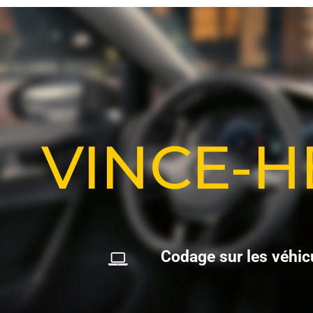
VINCE-
C
o
d
a
g
e
s
u
r
l
e
s
v
é
h
i
c