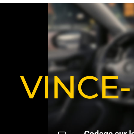
VINCE
C
o
d
a
g
e
s
u
r
l