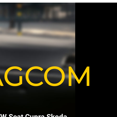
VAGCOM
V
W
S
e
a
t
C
u
p
r
a
S
k
o
d
a
.
.