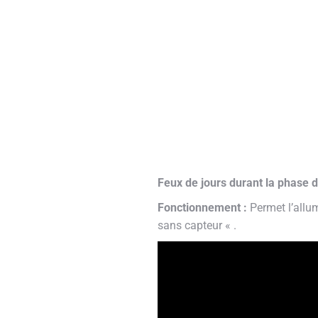
Feux de jours durant la phase d
Fonctionnement :
Permet l’allu
sans capteur « .