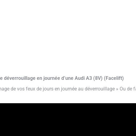
e déverrouillage en journée d’une Audi A3 (8V) (Facelift)
mage de vos feux de jours en journée au déverrouillage » Ou de