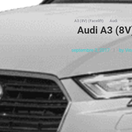
A3 (8V) (Facelift)
Audi
Audi A3 (8V)
septembre 3, 2017
by
Vin