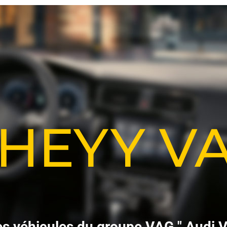
-HEYY 
e
s
v
é
h
i
c
u
l
e
s
d
u
g
r
o
u
p
e
V
A
G
"
A
u
d
i