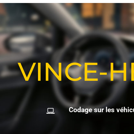
VINCE-
C
o
d
a
g
e
s
u
r
l
e
s
v
é
h
i
c