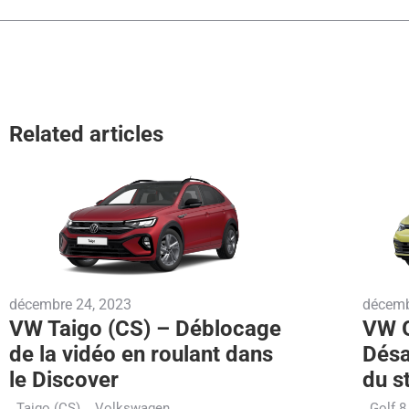
Related articles
décembre 24, 2023
décemb
VW Taigo (CS) – Déblocage
VW G
de la vidéo en roulant dans
Désa
le Discover
du s
Taigo (CS)
Volkswagen
Golf 8