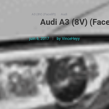
A3 (8V) (Facelift)
Audi
Audi A3 (8V) (Face
juin 6, 2017
by
VinceHeyy