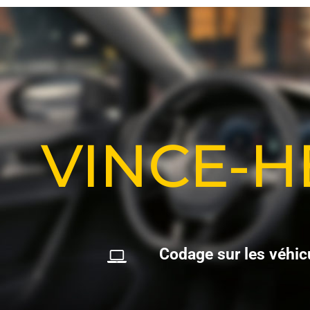
VINCE-
C
o
d
a
g
e
s
u
r
l
e
s
v
é
h
i
c