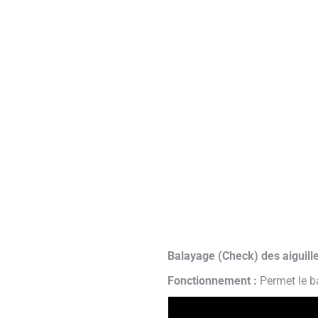
Balayage (Check) des aiguilles
Fonctionnement :
Permet le ba