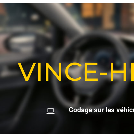
VINCE-
C
o
d
a
g
e
s
u
r
l
e
s
v
é
h
i
c