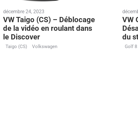
décembre 24, 2023
décemb
VW Taigo (CS) – Déblocage
VW G
de la vidéo en roulant dans
Désa
le Discover
du s
Taigo (CS)
Volkswagen
Golf 8