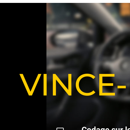
VINCE
C
o
d
a
g
e
s
u
r
l