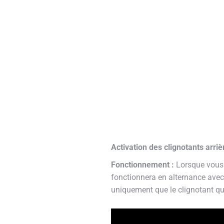
Activation des clignotants arr
Fonctionnement :
Lorsque vous e
fonctionnera en alternance avec l
uniquement que le clignotant qu