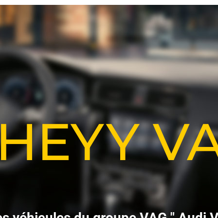
-HEYY 
e
s
v
é
h
i
c
u
l
e
s
d
u
g
r
o
u
p
e
V
A
G
"
A
u
d
i