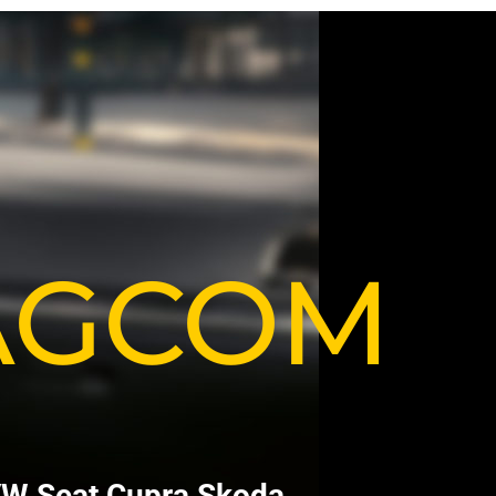
VAGCOM
V
W
S
e
a
t
C
u
p
r
a
S
k
o
d
a
.
.