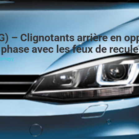
) – Clignotants arrière en op
phase avec les feux de recule
ceHeyy