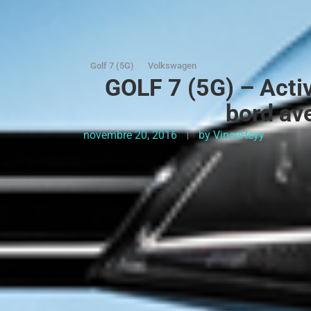
Golf 7 (5G)
Volkswagen
GOLF 7 (5G) – Activ
bord ave
novembre 20, 2016
by
VinceHeyy