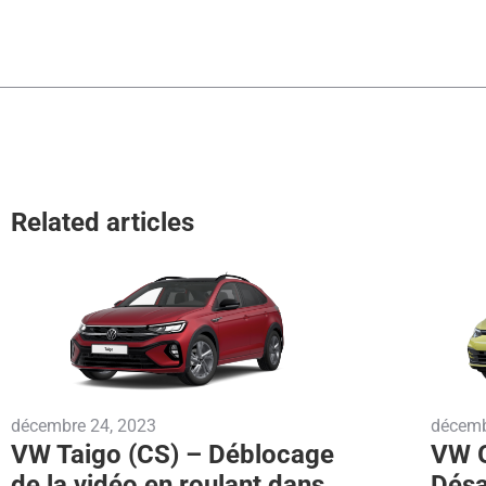
Related articles
décembre 24, 2023
décemb
VW Taigo (CS) – Déblocage
VW G
de la vidéo en roulant dans
Désa