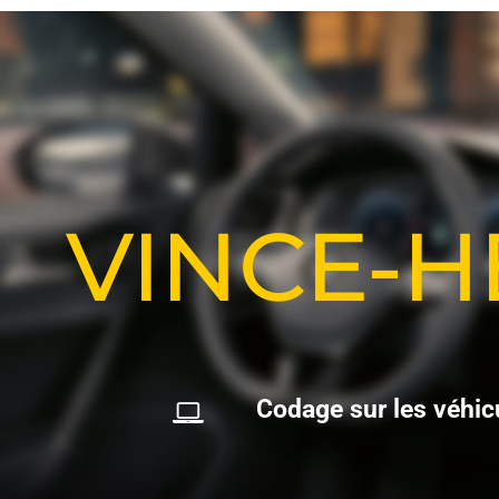
VINCE-
C
o
d
a
g
e
s
u
r
l
e
s
v
é
h
i
c