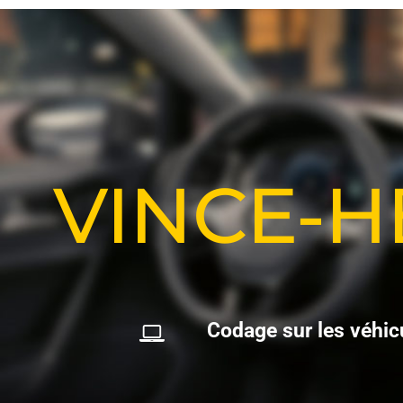
VINCE-
C
o
d
a
g
e
s
u
r
l
e
s
v
é
h
i
c