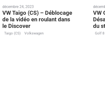
décembre 24, 2023
décemb
VW Taigo (CS) – Déblocage
VW G
de la vidéo en roulant dans
Désa
le Discover
du s
Taigo (CS)
Volkswagen
Golf 8