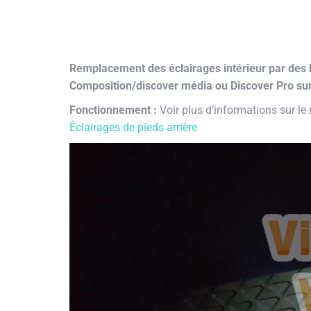
Remplacement des éclairages intérieur par des b
Composition/discover média ou Discover Pro sur
Fonctionnement :
Voir plus d’informations sur le
Éclairages de pieds arrière