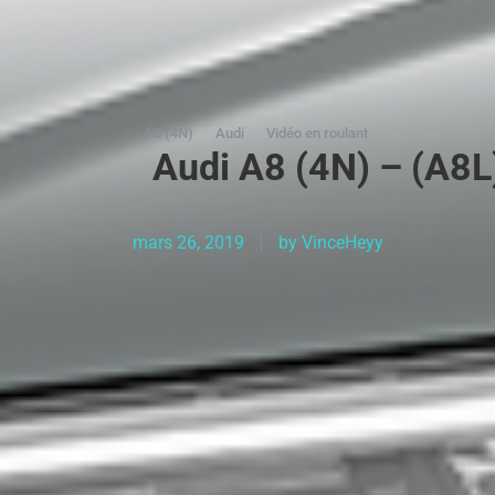
A8 (4N)
Audi
Vidéo en roulant
Audi A8 (4N) – (A8L
mars 26, 2019
by
VinceHeyy