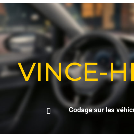
VINCE-
C
o
d
a
g
e
s
u
r
l
e
s
v
é
h
i
c